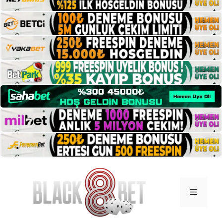
İçeriğe
atla
Menü