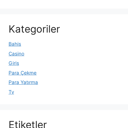
Kategoriler
Bahis
Casino
Giriş
Para Çekme
Para Yatırma
Tv
Etiketler