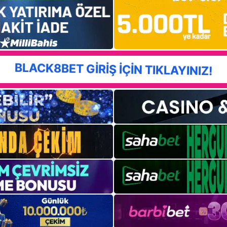
BLACK8BET GİRİŞ İÇİN TIKLAYINIZ!