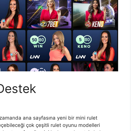
Destek
 zamanda ana sayfasına yeni bir mini rulet
çebileceği çok çeşitli rulet oyunu modelleri