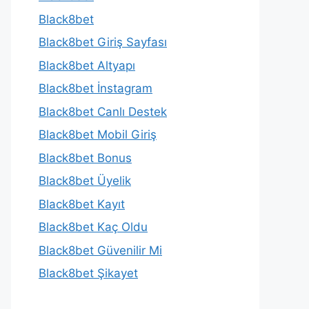
Black8bet
Black8bet Giriş Sayfası
Black8bet Altyapı
Black8bet İnstagram
Black8bet Canlı Destek
Black8bet Mobil Giriş
Black8bet Bonus
Black8bet Üyelik
Black8bet Kayıt
Black8bet Kaç Oldu
Black8bet Güvenilir Mi
Black8bet Şikayet