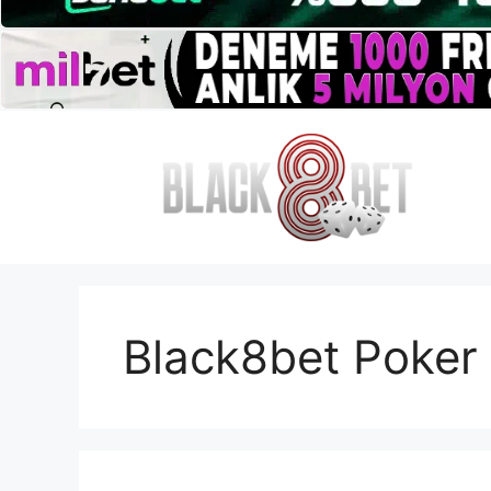
İçeriğe
atla
Black8bet Poker