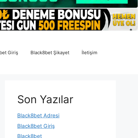
bet Giriş
Black8bet Şikayet
İletişim
Son Yazılar
Black8bet Adresi
Black8bet Giriş
Black8bet