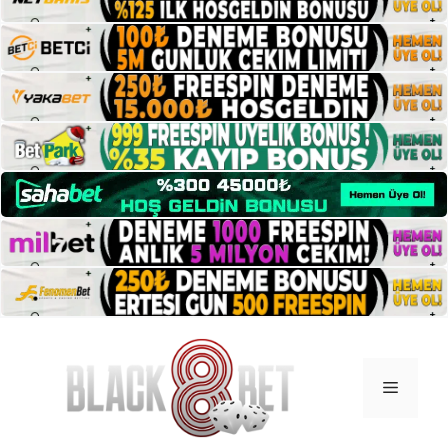
İçeriğe
atla
Menü