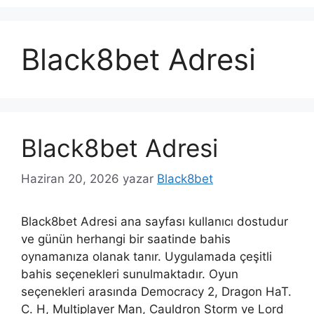
Black8bet Adresi
Black8bet Adresi
Haziran 20, 2026
yazar
Black8bet
Black8bet Adresi ana sayfası kullanıcı dostudur
ve günün herhangi bir saatinde bahis
oynamanıza olanak tanır. Uygulamada çeşitli
bahis seçenekleri sunulmaktadır. Oyun
seçenekleri arasında Democracy 2, Dragon HaT.
C. H, Multiplayer Man, Cauldron Storm ve Lord