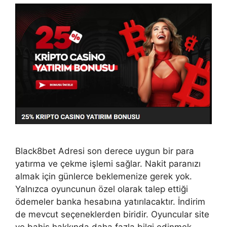
Black8bet Adresi son derece uygun bir para
yatırma ve çekme işlemi sağlar. Nakit paranızı
almak için günlerce beklemenize gerek yok.
Yalnızca oyuncunun özel olarak talep ettiği
ödemeler banka hesabına yatırılacaktır. İndirim
de mevcut seçeneklerden biridir. Oyuncular site