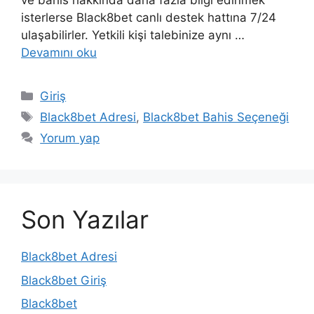
ve bahis hakkında daha fazla bilgi edinmek
isterlerse Black8bet canlı destek hattına 7/24
ulaşabilirler. Yetkili kişi talebinize aynı …
Devamını oku
Kategoriler
Giriş
Etiketler
Black8bet Adresi
,
Black8bet Bahis Seçeneği
Yorum yap
Son Yazılar
Black8bet Adresi
Black8bet Giriş
Black8bet