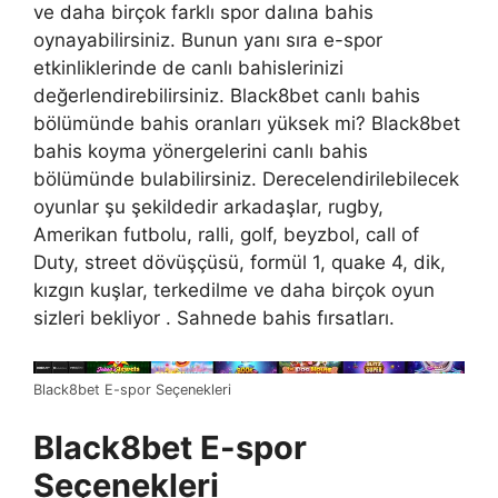
ve daha birçok farklı spor dalına bahis
oynayabilirsiniz. Bunun yanı sıra e-spor
etkinliklerinde de canlı bahislerinizi
değerlendirebilirsiniz. Black8bet canlı bahis
bölümünde bahis oranları yüksek mi? Black8bet
bahis koyma yönergelerini canlı bahis
bölümünde bulabilirsiniz. Derecelendirilebilecek
oyunlar şu şekildedir arkadaşlar, rugby,
Amerikan futbolu, ralli, golf, beyzbol, call of
Duty, street dövüşçüsü, formül 1, quake 4, dik,
kızgın kuşlar, terkedilme ve daha birçok oyun
sizleri bekliyor . Sahnede bahis fırsatları.
Black8bet E-spor Seçenekleri
Black8bet E-spor
Seçenekleri