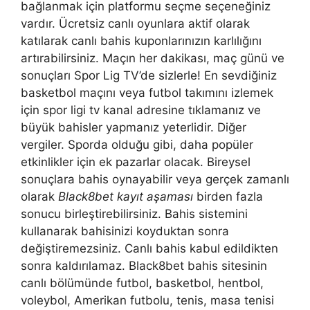
bağlanmak için platformu seçme seçeneğiniz
vardır. Ücretsiz canlı oyunlara aktif olarak
katılarak canlı bahis kuponlarınızın karlılığını
artırabilirsiniz. Maçın her dakikası, maç günü ve
sonuçları Spor Lig TV’de sizlerle! En sevdiğiniz
basketbol maçını veya futbol takımını izlemek
için spor ligi tv kanal adresine tıklamanız ve
büyük bahisler yapmanız yeterlidir. Diğer
vergiler. Sporda olduğu gibi, daha popüler
etkinlikler için ek pazarlar olacak. Bireysel
sonuçlara bahis oynayabilir veya gerçek zamanlı
olarak
Black8bet kayıt aşaması
birden fazla
sonucu birleştirebilirsiniz. Bahis sistemini
kullanarak bahisinizi koyduktan sonra
değiştiremezsiniz. Canlı bahis kabul edildikten
sonra kaldırılamaz. Black8bet bahis sitesinin
canlı bölümünde futbol, basketbol, hentbol,
voleybol, Amerikan futbolu, tenis, masa tenisi