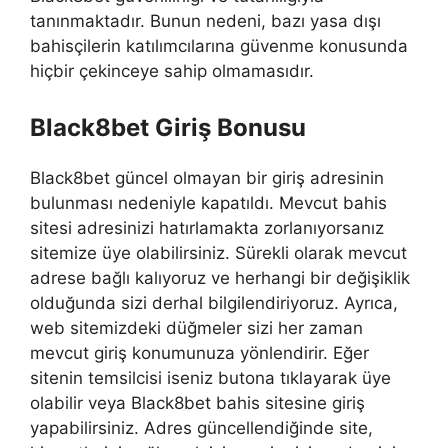
tanınmaktadır. Bunun nedeni, bazı yasa dışı
bahisçilerin katılımcılarına güvenme konusunda
hiçbir çekinceye sahip olmamasıdır.
Black8bet Giriş Bonusu
Black8bet güncel olmayan bir giriş adresinin
bulunması nedeniyle kapatıldı. Mevcut bahis
sitesi adresinizi hatırlamakta zorlanıyorsanız
sitemize üye olabilirsiniz. Sürekli olarak mevcut
adrese bağlı kalıyoruz ve herhangi bir değişiklik
olduğunda sizi derhal bilgilendiriyoruz. Ayrıca,
web sitemizdeki düğmeler sizi her zaman
mevcut giriş konumunuza yönlendirir. Eğer
sitenin temsilcisi iseniz butona tıklayarak üye
olabilir veya Black8bet bahis sitesine giriş
yapabilirsiniz. Adres güncellendiğinde site,