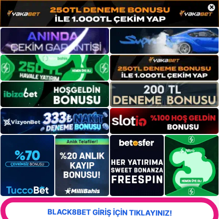
×
BLACK8BET GİRİŞ İÇİN TIKLAYINIZ!