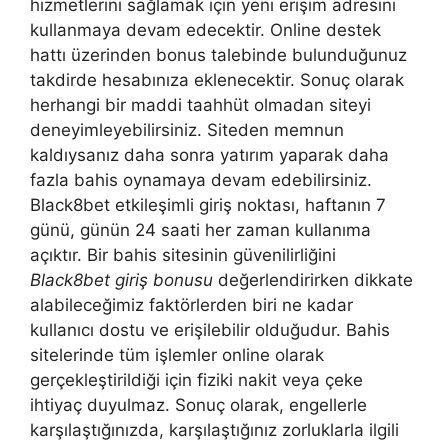
hizmetlerini sağlamak için yeni erişim adresini
kullanmaya devam edecektir. Online destek
hattı üzerinden bonus talebinde bulunduğunuz
takdirde hesabınıza eklenecektir. Sonuç olarak
herhangi bir maddi taahhüt olmadan siteyi
deneyimleyebilirsiniz. Siteden memnun
kaldıysanız daha sonra yatırım yaparak daha
fazla bahis oynamaya devam edebilirsiniz.
Black8bet etkileşimli giriş noktası, haftanın 7
günü, günün 24 saati her zaman kullanıma
açıktır. Bir bahis sitesinin güvenilirliğini
Black8bet giriş bonusu
değerlendirirken dikkate
alabileceğimiz faktörlerden biri ne kadar
kullanıcı dostu ve erişilebilir olduğudur. Bahis
sitelerinde tüm işlemler online olarak
gerçekleştirildiği için fiziki nakit veya çeke
ihtiyaç duyulmaz. Sonuç olarak, engellerle
karşılaştığınızda, karşılaştığınız zorluklarla ilgili