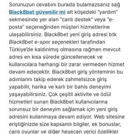
Sorunuzun cevabını burada bulamazsanız sağ
Black8bet güvenilir mi
alt köşedeki “yardım”
sekmesinde yer alan “canlı destek” veya “e-
posta” seçeneğinden müşteri hizmetlerine
ulaşabilirsiniz. Black8bet yeni giriş adresi btk
Black8bet e-spor seçenekleri
tarafından
Türkiye’de kaldırılmış olmasına rağmen mevcut
adres en kısa sürede güncellenecek ve
kullanıcılara herhangi bir zarar vermeden hizmet
devam edecektir. Black8bet giriş yönteminin bu
adımlarını takip ederek zahmetsizce giriş
yapabilir, harika ve karlı bir bahis deneyimi
yaşayabilirsiniz. Çok çeşitli aktivite ve ödül
hizmetleri sunan Black8bet kullanıcılarına
sorunsuz bir deneyim sağlamak için yeni giriş
adresini kullanmaya devam ediyor. Web sitesine
eriştiğinizde size kapsamlı bilgiler, ek bonuslar,
canlı oyunlar ve diğer heyecan verici özellikler