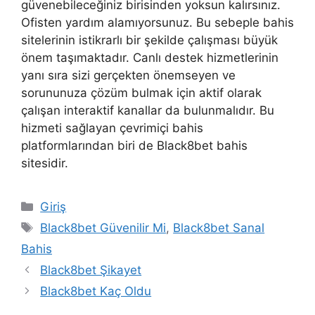
güvenebileceğiniz birisinden yoksun kalırsınız.
Ofisten yardım alamıyorsunuz. Bu sebeple bahis
sitelerinin istikrarlı bir şekilde çalışması büyük
önem taşımaktadır. Canlı destek hizmetlerinin
yanı sıra sizi gerçekten önemseyen ve
sorununuza çözüm bulmak için aktif olarak
çalışan interaktif kanallar da bulunmalıdır. Bu
hizmeti sağlayan çevrimiçi bahis
platformlarından biri de Black8bet bahis
sitesidir.
Kategoriler
Giriş
Etiketler
Black8bet Güvenilir Mi
,
Black8bet Sanal
Bahis
Black8bet Şikayet
Black8bet Kaç Oldu