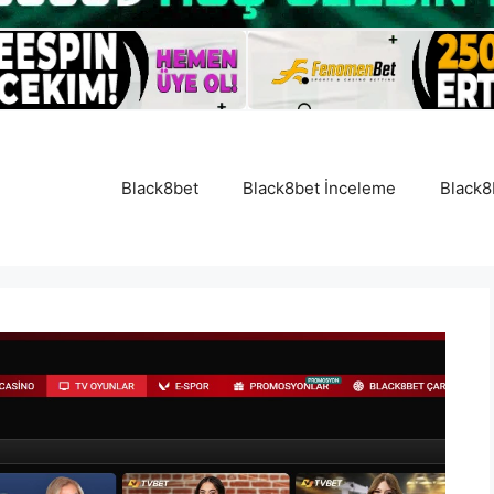
Black8bet
Black8bet İnceleme
Black8