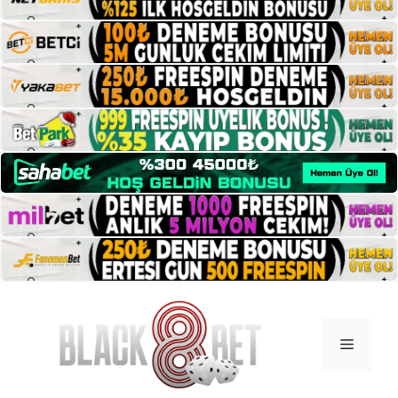
İçeriğe
atla
Menü