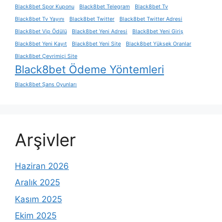
Black8bet Spor Kuponu
Black8bet Telegram
Black8bet Tv
Black8bet Tv Yayını
Black8bet Twitter
Black8bet Twitter Adresi
Black8bet Vip Ödülü
Black8bet Yeni Adresi
Black8bet Yeni Giriş
Black8bet Yeni Kayıt
Black8bet Yeni Site
Black8bet Yüksek Oranlar
Black8bet Çevrimiçi Site
Black8bet Ödeme Yöntemleri
Black8bet Şans Oyunları
Arşivler
Haziran 2026
Aralık 2025
Kasım 2025
Ekim 2025