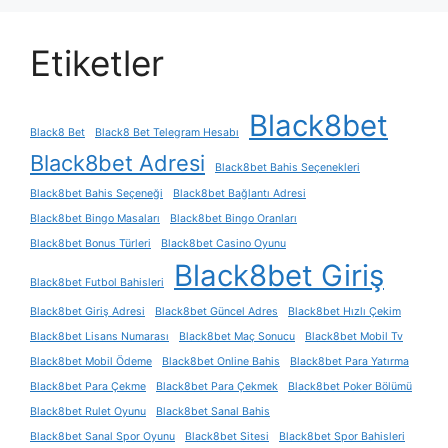
Etiketler
Black8bet
Black8 Bet
Black8 Bet Telegram Hesabı
Black8bet Adresi
Black8bet Bahis Seçenekleri
Black8bet Bahis Seçeneği
Black8bet Bağlantı Adresi
Black8bet Bingo Masaları
Black8bet Bingo Oranları
Black8bet Bonus Türleri
Black8bet Casino Oyunu
Black8bet Giriş
Black8bet Futbol Bahisleri
Black8bet Giriş Adresi
Black8bet Güncel Adres
Black8bet Hızlı Çekim
Black8bet Lisans Numarası
Black8bet Maç Sonucu
Black8bet Mobil Tv
Black8bet Mobil Ödeme
Black8bet Online Bahis
Black8bet Para Yatırma
Black8bet Para Çekme
Black8bet Para Çekmek
Black8bet Poker Bölümü
Black8bet Rulet Oyunu
Black8bet Sanal Bahis
Black8bet Sanal Spor Oyunu
Black8bet Sitesi
Black8bet Spor Bahisleri