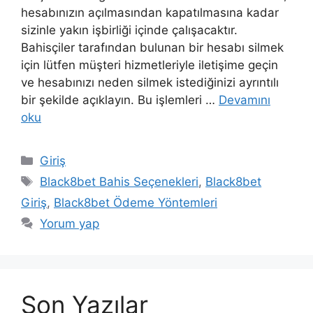
hesabınızın açılmasından kapatılmasına kadar
sizinle yakın işbirliği içinde çalışacaktır.
Bahisçiler tarafından bulunan bir hesabı silmek
için lütfen müşteri hizmetleriyle iletişime geçin
ve hesabınızı neden silmek istediğinizi ayrıntılı
bir şekilde açıklayın. Bu işlemleri …
Devamını
oku
Kategoriler
Giriş
Etiketler
Black8bet Bahis Seçenekleri
,
Black8bet
Giriş
,
Black8bet Ödeme Yöntemleri
Yorum yap
Son Yazılar