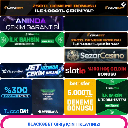
×
BLACK8BET GİRİŞ İÇİN TIKLAYINIZ!