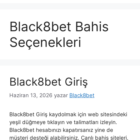
Black8bet Bahis
Seçenekleri
Black8bet Giriş
Haziran 13, 2026
yazar
Black8bet
Black8bet Giriş kaydolmak için web sitesindeki
yeşil düğmeye tıklayın ve talimatları izleyin.
Black8bet hesabınızı kapatırsanız yine de
müşteri desteği alabilirsiniz. Canlı bahis siteleri,