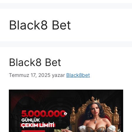
Black8 Bet
Black8 Bet
Temmuz 17, 2025
yazar
Black8bet