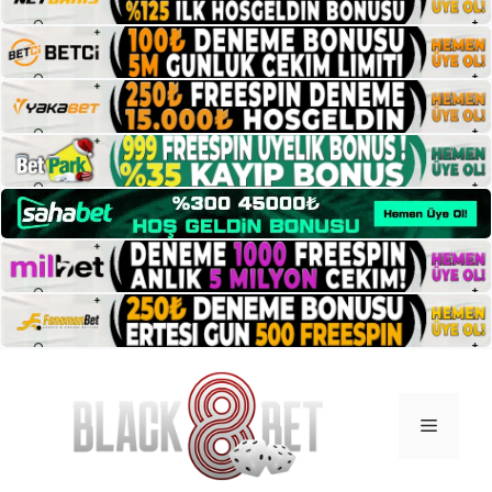
İçeriğe
atla
Menü