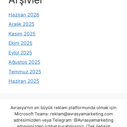
Haziran 2026
Aralık 2025
Kasım 2025
Ekim 2025
Eylül 2025
Ağustos 2025
Temmuz 2025
Haziran 2025
Avrasya'nın en büyük reklam platformunda olmak için
Microsoft Teams:
reklam@avrasyamarketing.com
adresimizden veya Telegram: @Avrasyamarketing
adresimizden irtibat kurabilirsiniz. (Tek iletişim